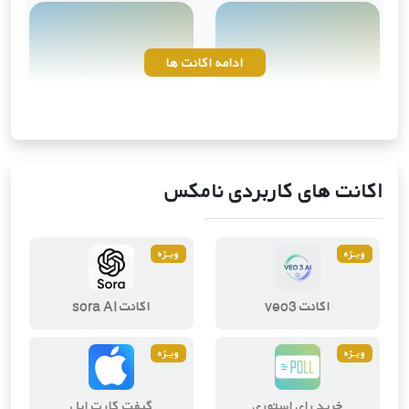
ادامه اکانت ها
شبکه های اجتماعی
خدمات اینستاگرام
10
محصول
4
محصول
اکانت های کاربردی نامکس
ویــژه
ویــژه
ویرایش و طراحی دیجیتال
ابزارهای هوش مصنوعی
اکانت veo3
اکانت sora AI
2
محصول
3
محصول
ویــژه
ویــژه
خرید رای استوری
گیفت کارت اپل