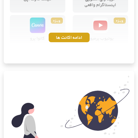
اینستاگرام واقعی
ویــژه
ویــژه
ادامه اکانت ها
یوتیوب پرمیوم
کانوا پرو
ویــژه
ویــژه
خرید اشتراک ساندکلاود
خرید اشتراک آی‌کلود اپل
پرمیوم