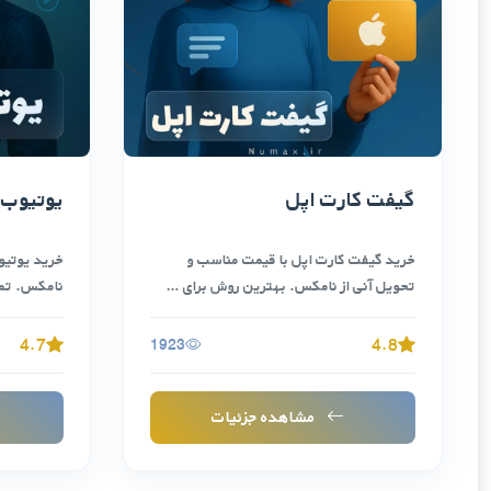
گیفت کارت اپل
یوتیوب 
خرید گیفت کارت اپل با قیمت مناسب و
خرید یوتیو
تحویل آنی از نامکس. بهترین روش برای …
نامکس. تما
آفلاین، پ
4.7
4.8
1923
مشاهده جزئیات