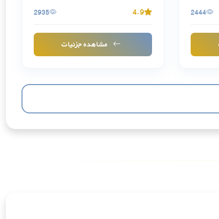
4.9
2935
2444
مشاهده جزئیات