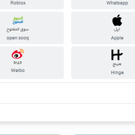
Roblox
Whatsapp
اپل
سوق المفتوح
open sooq
Apple
وی‌بو
هینج
Weibo
Hinge