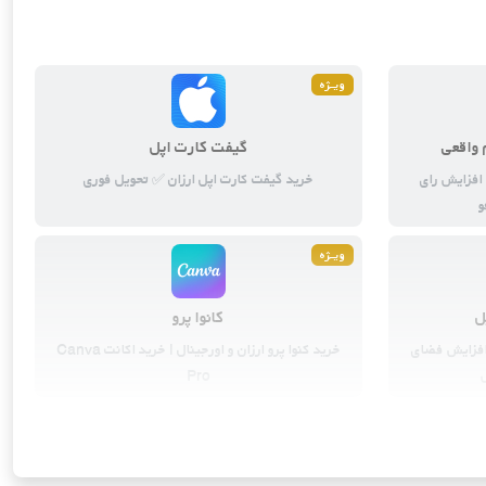
ابزارهای هوش مصنوعی
3
محصول
ویــژه
 واقعی
گیفت کارت اپل
 افزایش رای
خرید گیفت کارت اپل ارزان ✅ تحویل فوری
و
ویــژه
ل
کانوا پرو
ود (iCloud) اپل | افزایش فضای
خرید کنوا پرو ارزان و اورجینال | خرید اکانت Canva
Pro