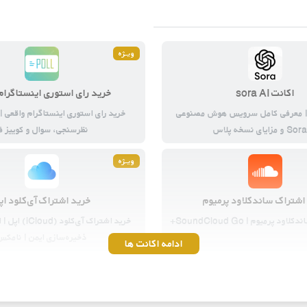
ویــژه
اکانت sora AI
خرید رای استوری اینستاگرام
رید Sora2 | معرفی کامل سرویس هوش مصنوعی
خرید رای استوری اینستاگرام واقعی |
 مزایای نسخه پلاس
نظرسنجی، سوال و کوییز ف
ویــژه
اشتراک ساندکلاود پرمیوم
خرید اشتراک آی‌کلود اپ
 پرمیوم | SoundCloud Go+
خرید اشتراک آی‌کل
ذخیره‌سازی ایمن | نامکس
ادامه اکانت ها