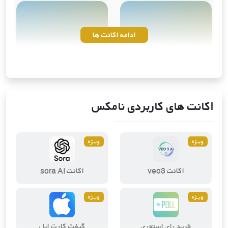
ادامه اکانت ها
شبکه های اجتماعی
خدمات اینستاگرام
10
محصول
4
محصول
اکانت های کاربردی نامکس
ویــژه
ویــژه
ویرایش و طراحی دیجیتال
ابزارهای هوش مصنوعی
اکانت veo3
اکانت sora AI
2
محصول
3
محصول
ویــژه
ویــژه
خرید رای استوری
گیفت کارت اپل