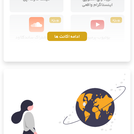
اینستاگرام واقعی
ویــژه
ویــژه
ادامه اکانت ها
یوتیوب پرمیوم
خرید اشتراک ساندکلاود
پرمیوم
ویــژه
ویــژه
کانوا پرو
خرید اشتراک آی‌کلود اپل