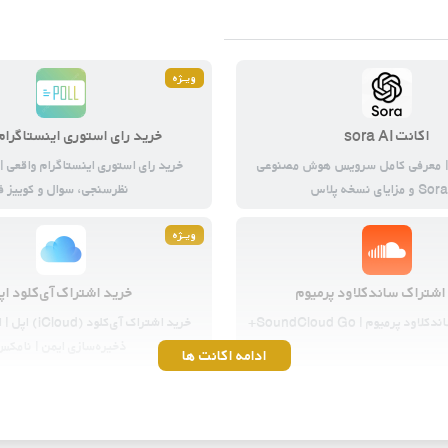
ویــژه
اکانت sora AI
خرید رای استوری اینستاگرام
رید Sora2 | معرفی کامل سرویس هوش مصنوعی
خرید رای استوری اینستاگرام واقعی |
 مزایای نسخه پلاس
نظرسنجی، سوال و کوییز ف
ویــژه
اشتراک ساندکلاود پرمیوم
خرید اشتراک آی‌کلود اپ
 پرمیوم | SoundCloud Go+
خرید اشتراک آی‌کل
ذخیره‌سازی ایمن | نامکس
ادامه اکانت ها