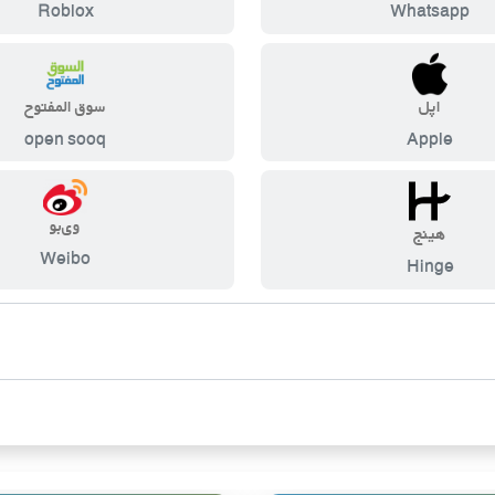
Roblox
Whatsapp
اپل
سوق المفتوح
open sooq
Apple
وی‌بو
هینج
Weibo
Hinge