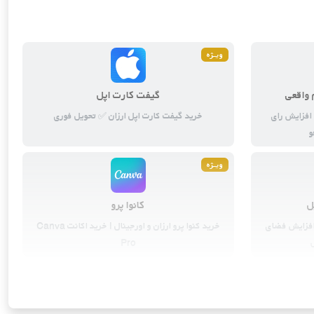
ابزارهای هوش مصنوعی
3
محصول
ویــژه
 واقعی
گیفت کارت اپل
 افزایش رای
خرید گیفت کارت اپل ارزان ✅ تحویل فوری
و
ویــژه
ل
کانوا پرو
ود (iCloud) اپل | افزایش فضای
خرید کنوا پرو ارزان و اورجینال | خرید اکانت Canva
Pro