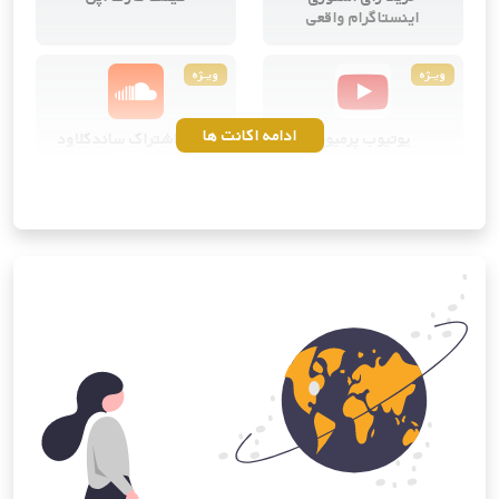
اینستاگرام واقعی
ویــژه
ویــژه
ادامه اکانت ها
یوتیوب پرمیوم
خرید اشتراک ساندکلاود
پرمیوم
ویــژه
ویــژه
کانوا پرو
خرید اشتراک آی‌کلود اپل