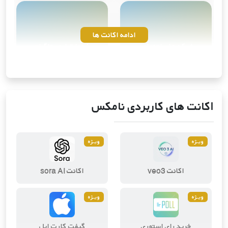
ادامه اکانت ها
شبکه های اجتماعی
خدمات اینستاگرام
10
محصول
4
محصول
اکانت های کاربردی نامکس
ویــژه
ویــژه
ویرایش و طراحی دیجیتال
ابزارهای هوش مصنوعی
اکانت veo3
اکانت sora AI
2
محصول
3
محصول
ویــژه
ویــژه
خرید رای استوری
گیفت کارت اپل