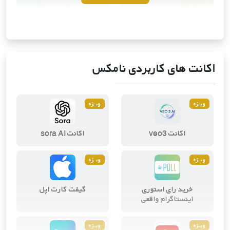
شبکه های اجتماعی
خدمات اینستاگرام
10
محصول
4
محصول
اکانت های کاربردی نامکس
ویــژه
ویــژه
ویرایش و طراحی دیجیتال
ابزارهای هوش مصنوعی
اکانت veo3
اکانت sora AI
2
محصول
3
محصول
ویــژه
ویــژه
خرید رای استوری
گیفت کارت اپل
اینستاگرام واقعی
ویــژه
ویــژه