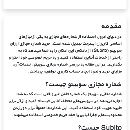
ویــژه
ویــژه
228,131
8332
هنگ کنگ
عدد
تومان
کانوا پرو
خرید اشتراک آی‌کلود اپل
مقدمه
228,131
130039
لهستان
در دنیای امروز، استفاده از شماره‌های مجازی به یکی از نیازهای
عدد
تومان
اساسی کاربران اینترنت تبدیل شده است. خرید شماره مجازی ارزان
سوبیتو (Subito) از نامکس این امکان را به شما می‌دهد که به
228,131
734130
راحتی از خدمات آنلاین استفاده کنید و به حریم خصوصی خود احترام
انگلستان (بریتانیا بزرگ)
عدد
تومان
بگذارید. در این مقاله به بررسی شماره مجازی سوبیتو، خدمات آن،
مزایای خرید و نحوه ایجاد حساب کاربری خواهیم پرداخت.
228,131
160
ماداگاسکار
شماره مجازی سوبیتو چیست؟
عدد
تومان
شماره مجازی سوبیتو یک شماره تلفن غیر واقعی است که به شما
اجازه می‌دهد در سرویس‌های مختلف آنلاین ثبت‌نام کنید و از آن برای
228,131
240
کنگو دموکراتیک
تأیید هویت خود استفاده کنید. این شماره‌ها معمولاً برای دور زدن
عدد
تومان
محدودیت‌های جغرافیایی یا حفظ حریم خصوصی استفاده می‌شوند.
Subito چیست؟
228,131
300
نیجریه