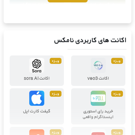
شبکه های اجتماعی
خدمات اینستاگرام
10
محصول
4
محصول
اکانت های کاربردی نامکس
ویــژه
ویــژه
ویرایش و طراحی دیجیتال
ابزارهای هوش مصنوعی
اکانت veo3
اکانت sora AI
2
محصول
3
محصول
ویــژه
ویــژه
خرید رای استوری
گیفت کارت اپل
اینستاگرام واقعی
ویــژه
ویــژه