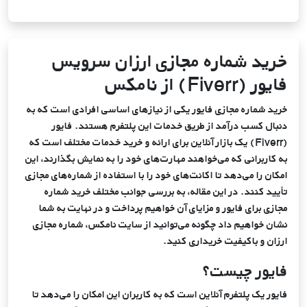
ویــژه
ویــژه
66,290
9999
اسپانیا
عدد
تومان
کانوا پرو
خرید اشتراک آی‌کلود اپل
خرید شماره مجازی ارزان سرویس
31,595
9999
فایور (Fiverr) از نامکس
اندونزی
عدد
تومان
خرید شماره مجازی فایور یکی از نیازهای اساسی افرادی است که به
دنبال کسب درآمد از طریق خدمات این پلتفرم هستند. فایور
51,178
9999
جمهوری چک
(Fiverr) یک بازار آنلاین برای ارائه و خرید خدمات مختلف است که
عدد
تومان
به کاربرانی که می‌خواهند مهارت‌های خود را به نمایش بگذارند، این
امکان را می‌دهد تا اکانت‌های خود را با استفاده از شماره‌های مجازی
31,595
9999
تأیید کنند. در این مقاله، به بررسی جوانب مختلف خرید شماره
مالزی
عدد
تومان
مجازی برای فایور و مزایای آن خواهیم پرداخت و در نهایت به شما
نشان خواهیم داد چگونه می‌توانید از سایت نامکس، شماره مجازی
ارزان و باکیفیت خریداری کنید.
31,595
9999
برزیل
عدد
تومان
فایور چیست؟
فایور یک پلتفرم آنلاین است که به کاربران این امکان را می‌دهد تا
51,178
9999
فرانسه