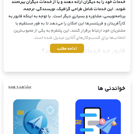
خدمات خود را به دیگران ارائه دهند و یا از خدمات دیگران بهره‌مند
عدد
تومان
شوند. این خدمات شامل طراحی گرافیک، نویسندگی، ترجمه،
برنامه‌نویسی، مشاوره و بسیاری دیگر است. با توجه به اینکه فایور به
31,595
9999
کارآفرینان و فریلنسرها این امکان را می‌دهد تا به طور مستقیم با
پاراگوئه
عدد
تومان
مشتریان خود ارتباط برقرار کنند، این پلتفرم به یکی از محبوب‌ترین
انتخاب‌ها برای کسب‌وکارهای آنلاین تبدیل شده است.
5,755
80
برمودا
ادامه مطلب
فایور چه خدماتی ارائه می‌دهد؟
عدد
تومان
فایور خدمات متنوعی را در دسته‌های مختلف ارائه می‌دهد. برخی از
این خدمات شامل:
5,755
120
سوریه
-
طراحی گرافیک
: شامل لوگو، بروشور و طراحی وب.
عدد
تومان
-
نویسندگی
: تولید محتوا، مقاله‌نویسی و کپی‌رایتینگ.
خواندنی ها
مشاهده همه
-
برنامه‌نویسی
: توسعه وب‌سایت و نرم‌افزار.
5,755
14510
-
ترجمه
: خدمات ترجمه به زبان‌های مختلف.
کوبا
عدد
تومان
-
مشاوره
: مشاوره در زمینه‌های مختلف مانند بازاریابی و مالی.
این تنوع خدمات باعث شده است تا افراد با هر مهارتی بتوانند در
5,765
240
چین
این پلتفرم فعالیت کنند و درآمد کسب کنند.
عدد
تومان