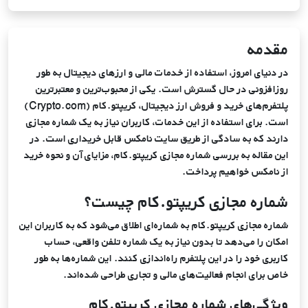
ویــژه
ویــژه
121,275
83105
دانمارک
عدد
تومان
کانوا پرو
خرید اشتراک آی‌کلود اپل
مقدمه
76,165
9386
قزاقستان
در دنیای امروز، استفاده از خدمات مالی و ارزهای دیجیتال به طور
عدد
تومان
روزافزونی در حال گسترش است. یکی از محبوب‌ترین و معتبرترین
پلتفرم‌های خرید و فروش ارز دیجیتال، کریپتو.کام (Crypto.com)
121,275
62616
است. برای استفاده از این خدمات، کاربران نیاز به یک شماره مجازی
استونی
عدد
تومان
دارند که به سادگی از طریق سایت نامکس قابل خریداری است. در
این مقاله به بررسی شماره مجازی کریپتو.کام، مزایای آن و نحوه خرید
از نامکس خواهیم پرداخت.
86,671
70269
کانادا
عدد
تومان
شماره مجازی کریپتو.کام چیست؟
شماره مجازی کریپتو.کام به شماره‌ای اطلاق می‌شود که به کاربران این
193,035
5821
بلغارستان
امکان را می‌دهد تا بدون نیاز به یک شماره تلفن واقعی، حساب
عدد
تومان
کاربری خود را در این پلتفرم راه‌اندازی کنند. این شماره‌ها به طور
خاص برای انجام فعالیت‌های مالی و تجاری طراحی شده‌اند.
226,145
3747
مکزیک
ویژگی‌های شماره مجازی کریپتو.کام
عدد
تومان