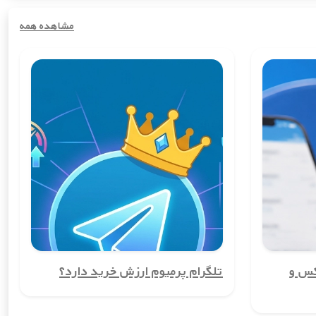
مشاهده همه
80858
53,900
عدد
تومان
157526
46,505
عدد
تومان
390657
59,290
عدد
تومان
147844
22,352
عدد
تومان
کس و
تلگرام پرمیوم ارزش خرید دارد؟
208309
63,638
عدد
تومان