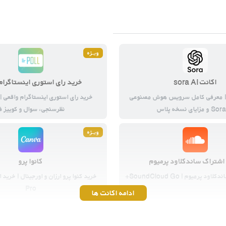
ویــژه
اکانت sora AI
خرید رای استوری اینستاگرام
رید Sora2 | معرفی کامل سرویس هوش مصنوعی
خرید رای استوری اینستاگرام واقعی |
 مزایای نسخه پلاس
نظرسنجی، سوال و کوییز ف
ویــژه
اشتراک ساندکلاود پرمیوم
کانوا پرو
 پرمیوم | SoundCloud Go+
Pro
ادامه اکانت ها