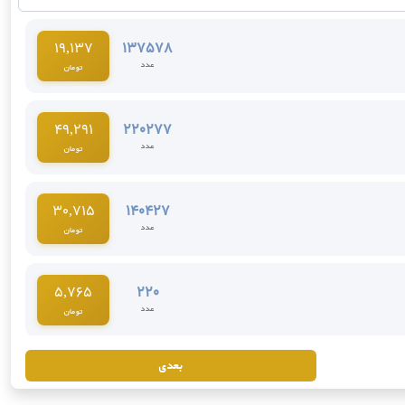
137578
19,137
عدد
تومان
220277
49,291
عدد
تومان
140427
30,715
عدد
تومان
220
5,765
عدد
تومان
بعدی
124448
38,886
عدد
تومان