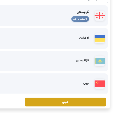
گرجستان
بیشترین کد
اوکراین
قزاقستان
چین
قبلی
میانمار