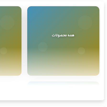
کنیا
همه محصولات
تانزانیا
همه محصولات نامکس
مشاهده همه
لهستان
انگلستان (بریتانیا بزرگ)
ماداگاسکار