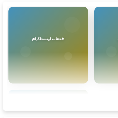
218439
34,060
عدد
تومان
207871
53,872
خدمات اینستاگرام
عدد
تومان
خدمات اینستاگرام
4
محصول
217846
49,316
عدد
تومان
9999
25,516
عدد
تومان
128623
53,900
عدد
تومان