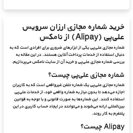
ویــژه
ویــژه
22,352
44166
کامبوج
عدد
تومان
کانوا پرو
خرید اشتراک آی‌کلود اپل
خرید شماره مجازی ارزان سرویس
10,800
12153
علی‌پی (Alipay) از نامکس
لائوس
عدد
تومان
شماره مجازی علی‌پی یکی از ابزارهای ضروری برای افرادی است که به
دنبال استفاده از خدمات پرداخت آنلاین هستند. در این مقاله به
30,682
9999
هائیتی
بررسی شماره مجازی علی‌پی و خرید آن از سایت نامکس می‌پردازیم.
عدد
تومان
شماره مجازی علی‌پی چیست؟
34,060
9999
کلمبیا
شماره مجازی علی‌پی یک شماره تلفن غیرواقعی است که به کاربران
عدد
تومان
اجازه می‌دهد تا بدون نیاز به شماره واقعی خود، از خدمات علی‌پی
استفاده کنند. این شماره‌ها به صورت قانونی و با توجه به قوانین
22,352
34993
بین‌المللی ارائه می‌شوند و می‌توانند در ایجاد حساب کاربری در این
استونی
عدد
تومان
پلتفرم به کار روند.
Alipay چیست؟
25,545
9999
کانادا