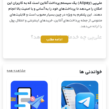
عدد
علی‌پی (Alipay) یک سیستم پرداخت آنلاین است که به کاربران این
تومان
امکان را می‌دهد تا پرداخت‌های خود را به آسانی و با امنیت بالا انجام
دهند. این پلتفرم به ویژه در چین بسیار محبوب است و قابلیت‌های
25,545
9999
آلمان
متنوعی از جمله پرداخت‌های آنلاین، خریدهای اینترنتی و انتقال پول
عدد
تومان
را ارائه می‌دهد.
علی‌پی چه خدماتی ارائه می‌دهد؟
36,456
12285
لیتوانی
ادامه مطلب
عدد
تومان
علی‌پی خدمات متنوعی را ارائه می‌دهد که شامل:
پرداخت‌های آنلاین:
امکان خرید از فروشگاه‌های آنلاین و
22,352
18570
سوئد
پرداخت قبوض.
عدد
تومان
انتقال پول:
ارسال و دریافت پول از دیگر کاربران.
خواندنی ها
مشاهده همه
مدیریت مالی:
امکان ثبت و مدیریت هزینه‌ها.
14,192
9999
خدمات اعتباری:
ارائه اعتبار برای خریدهای آینده.
هلند
عدد
تومان
چرا به شماره مجازی علی‌پی نیاز داریم؟
36,456
9999
استفاده از شماره مجازی علی‌پی به دلایل زیر بسیار مفید است:
لتونی
عدد
تومان
حفظ حریم خصوصی:
با استفاده از شماره مجازی، اطلاعات