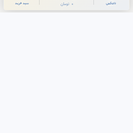
نامکس
سبد خرید
0
تومان
پشتیبانی آنلاین
آنلاین
سلام! چطور می‌تونم کمکتون کنم؟ 👋
نامکس