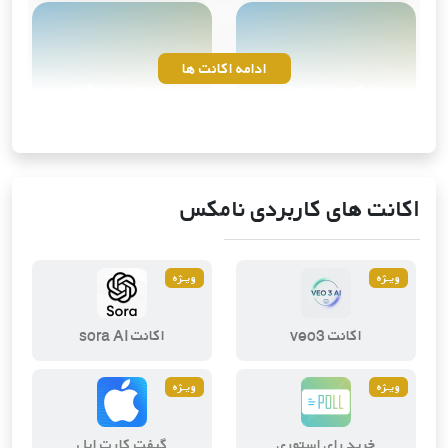
ادامه اکانت ها
شبکه های اجتماعی
خدمات اینستاگرام
10
محصول
4
محصول
اکانت های کاربردی نامکس
ویــژه
ویــژه
ویرایش و طراحی دیجیتال
ابزارهای هوش مصنوعی
اکانت veo3
اکانت sora AI
2
محصول
3
محصول
ویــژه
ویــژه
خرید رای استوری
گیفت کارت اپل