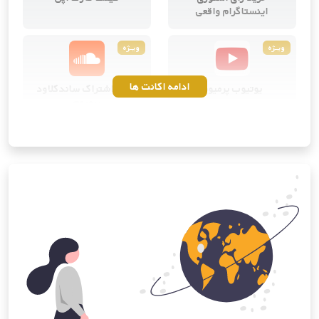
اینستاگرام واقعی
ویــژه
ویــژه
ادامه اکانت ها
یوتیوب پرمیوم
خرید اشتراک ساندکلاود
پرمیوم
ویــژه
ویــژه
کانوا پرو
خرید اشتراک آی‌کلود اپل