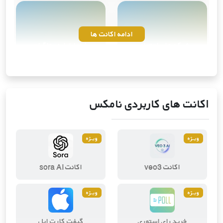
ادامه اکانت ها
شبکه های اجتماعی
خدمات اینستاگرام
10
محصول
4
محصول
اکانت های کاربردی نامکس
ویــژه
ویــژه
ویرایش و طراحی دیجیتال
ابزارهای هوش مصنوعی
اکانت veo3
اکانت sora AI
2
محصول
3
محصول
ویــژه
ویــژه
خرید رای استوری
گیفت کارت اپل