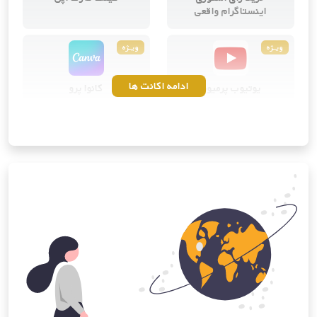
اینستاگرام واقعی
ویــژه
ویــژه
ادامه اکانت ها
یوتیوب پرمیوم
کانوا پرو
ویــژه
ویــژه
خرید اشتراک ساندکلاود
خرید اشتراک آی‌کلود اپل
پرمیوم