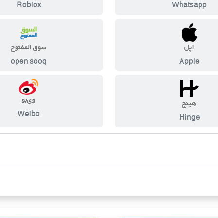
Roblox
Whatsapp
اپل
سوق المفتوح
open sooq
Apple
وی‌بو
هینج
Weibo
Hinge