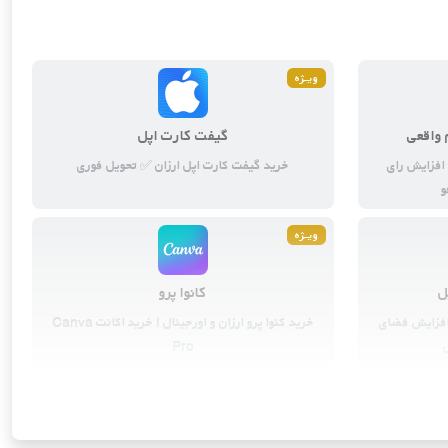
ابزارهای هوش مصنوعی
3
محصول
ویــژه
 واقعی
گیفت کارت اپل
 افزایش رای
خرید گیفت کارت اپل ارزان ✅ تحویل فوری
و
ویــژه
ل
کانوا پرو
ود (iCloud) اپل | افزایش فضای
خرید کنوا پرو ارزان و اورجینال | خرید اکانت Canva
Pro