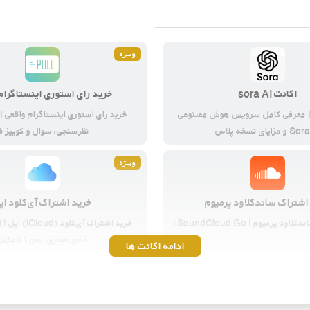
ویــژه
اکانت sora AI
خرید رای استوری اینستاگرام
رید Sora2 | معرفی کامل سرویس هوش مصنوعی
خرید رای استوری اینستاگرام واقعی |
 مزایای نسخه پلاس
نظرسنجی، سوال و کوییز ف
ویــژه
اشتراک ساندکلاود پرمیوم
خرید اشتراک آی‌کلود اپ
 پرمیوم | SoundCloud Go+
خرید اشتراک آی‌کل
ذخیره‌سازی ایمن | نامکس
ادامه اکانت ها