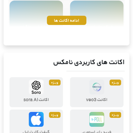
ادامه اکانت ها
شبکه های اجتماعی
خدمات اینستاگرام
10
محصول
4
محصول
اکانت های کاربردی نامکس
ویــژه
ویــژه
ویرایش و طراحی دیجیتال
ابزارهای هوش مصنوعی
اکانت veo3
اکانت sora AI
2
محصول
3
محصول
ویــژه
ویــژه
خرید رای استوری
گیفت کارت اپل