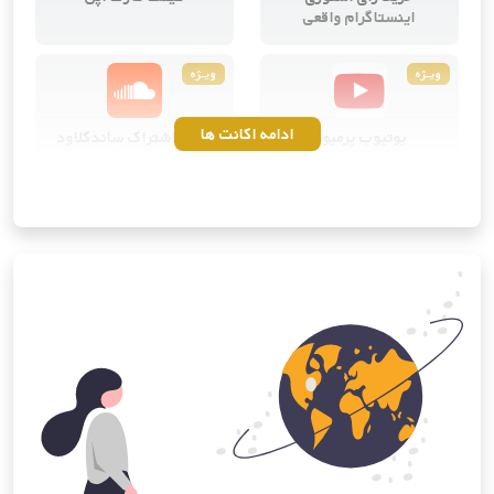
اینستاگرام واقعی
ویــژه
ویــژه
ادامه اکانت ها
یوتیوب پرمیوم
خرید اشتراک ساندکلاود
پرمیوم
ویــژه
ویــژه
کانوا پرو
خرید اشتراک آی‌کلود اپل